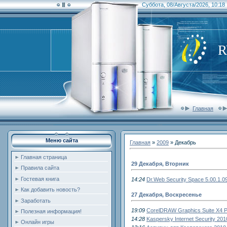
Суббота, 08/Августа/2026, 10:18
Главная
Меню сайта
Главная
»
2009
»
Декабрь
Главная страница
29 Декабря, Вторник
Правила сайта
Гостевая книга
14:24
Dr.Web Security Space 5.00.1.0
Как добавить новость?
27 Декабря, Воскресенье
Заработать
19:09
CorelDRAW Graphics Suite X4 P
Полезная информация!
14:28
Kaspersky Internet Security 201
Онлайн игры