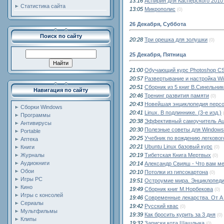
13:16
Аспирин для Касперского 2010
Статистика сайта
13:05
Микрополис
(0)
26 Декабря, Суббота
Поиск по сайту
20:28
Три орешка для золушки
(0)
25 Декабря, Пятница
21:00
Обучающий курс Photoshop C
20:57
Развертывание и настройка Wi
20:51
Сборник из 5 книг В.Синельни
Навигация по сайту
20:46
Тренинг развития памяти
(0)
20:43
Новейшая энциклопедия персо
Сборки Windows
20:41
Linux. В подлиннике. (3-е изд.)
Программы
20:38
Эффективный самоучитель Au
Антивирусы
20:30
Полезные советы для Windows
Portable
20:25
Учебник по вождению легковог
Аптека
20:21
Ubuntu Linux базовый курс
Книги
(0)
20:19
Тибетская Книга Мертвых
Журналы
(0)
Аудиокниги
20:14
Александр Свияш - Что вам м
Обои
20:10
Потолки из гипсокартона
(0)
Игры PC
19:51
Остроумие мира. Энциклопед
Кино
19:49
Сборник книг М.Норбекова
(0)
Игры с консолей
19:46
Современные лекарства. От А
Сериалы
19:42
Русский квас
(0)
Мультфильмы
19:39
Как бросить курить за 3 дня
(0)
Клипы
19:32
Записки кота Шашлыка
(0)