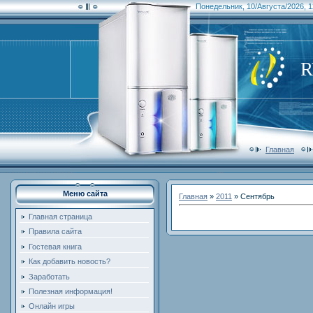
Понедельник, 10/Августа/2026, 1
Главная
Меню сайта
Главная
»
2011
»
Сентябрь
Главная страница
Правила сайта
Гостевая книга
Как добавить новость?
Заработать
Полезная информация!
Онлайн игры