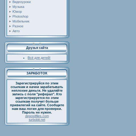
Видеоуроки
Музыка
Юмор
Photoshop
Мобильник
Разное
Авто
Друзья сайта
Всё для детей!
ЗАРАБОТОК
Зарегистрируйся по этим
ссылкам и начни зарабатывать
неплохие деньги. Не удаляйте
запись с поля "реферал". Кто
зарегистрируется по этим
ссылкам получит больше
привилегий на сайте. Сообщите
нам ваш логин для проверки.
Пароль не нужен.
depositfiles.com
turbobit.net