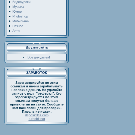
Видеоуроки
Музыка
Юмор
Photoshop
Мобильник
Разное
Авто
Друзья сайта
Всё для детей!
ЗАРАБОТОК
Зарегистрируйся по этим
ссылкам и начни зарабатывать
неплохие деньги. Не удаляйте
запись с поля "реферал". Кто
зарегистрируется по этим
ссылкам получит больше
привилегий на сайте. Сообщите
нам ваш логин для проверки.
Пароль не нужен.
depositfiles.com
turbobit.net