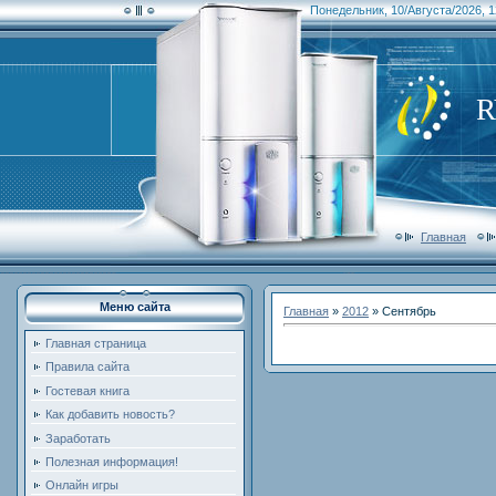
Понедельник, 10/Августа/2026, 1
Главная
Меню сайта
Главная
»
2012
»
Сентябрь
Главная страница
Правила сайта
Гостевая книга
Как добавить новость?
Заработать
Полезная информация!
Онлайн игры