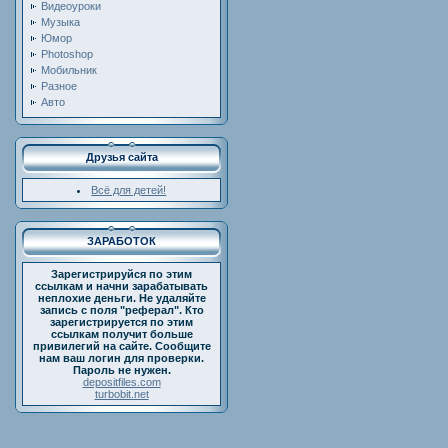
Видеоуроки
Музыка
Юмор
Photoshop
Мобильник
Разное
Авто
Друзья сайта
Всё для детей!
ЗАРАБОТОК
Зарегистрируйся по этим
ссылкам и начни зарабатывать
неплохие деньги. Не удаляйте
запись с поля "реферал". Кто
зарегистрируется по этим
ссылкам получит больше
привилегий на сайте. Сообщите
нам ваш логин для проверки.
Пароль не нужен.
depositfiles.com
turbobit.net