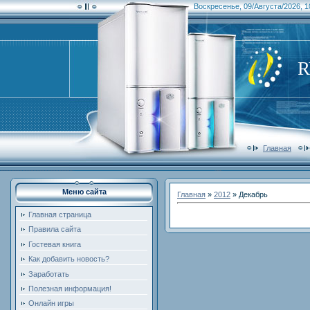
Воскресенье, 09/Августа/2026, 1
Главная
Меню сайта
Главная
»
2012
»
Декабрь
Главная страница
Правила сайта
Гостевая книга
Как добавить новость?
Заработать
Полезная информация!
Онлайн игры