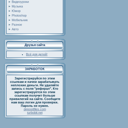
Видеоуроки
Музыка
Юмор
Photoshop
Мобильник
Разное
Авто
Друзья сайта
Всё для детей!
ЗАРАБОТОК
Зарегистрируйся по этим
ссылкам и начни зарабатывать
неплохие деньги. Не удаляйте
запись с поля "реферал". Кто
зарегистрируется по этим
ссылкам получит больше
привилегий на сайте. Сообщите
нам ваш логин для проверки.
Пароль не нужен.
depositfiles.com
turbobit.net