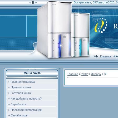
Воскресенье, 09/Августа/2026, 1
Главная
Меню сайта
Главная
»
2012
»
Январь
»
30
Главная страница
Правила сайта
Гостевая книга
Как добавить новость?
Заработать
Полезная информация!
Онлайн игры