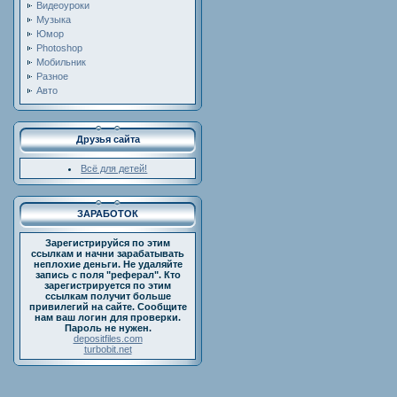
Видеоуроки
Музыка
Юмор
Photoshop
Мобильник
Разное
Авто
Друзья сайта
Всё для детей!
ЗАРАБОТОК
Зарегистрируйся по этим
ссылкам и начни зарабатывать
неплохие деньги. Не удаляйте
запись с поля "реферал". Кто
зарегистрируется по этим
ссылкам получит больше
привилегий на сайте. Сообщите
нам ваш логин для проверки.
Пароль не нужен.
depositfiles.com
turbobit.net