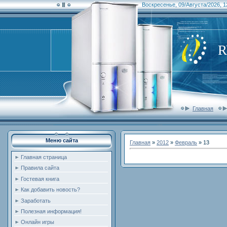
Воскресенье, 09/Августа/2026, 1
Главная
Меню сайта
Главная
»
2012
»
Февраль
»
13
Главная страница
Правила сайта
Гостевая книга
Как добавить новость?
Заработать
Полезная информация!
Онлайн игры