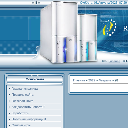
Суббота, 08/Августа/2026, 07:29
Главная
Меню сайта
Главная
»
2012
»
Февраль
»
28
Главная страница
Правила сайта
Гостевая книга
Как добавить новость?
Заработать
Полезная информация!
Онлайн игры