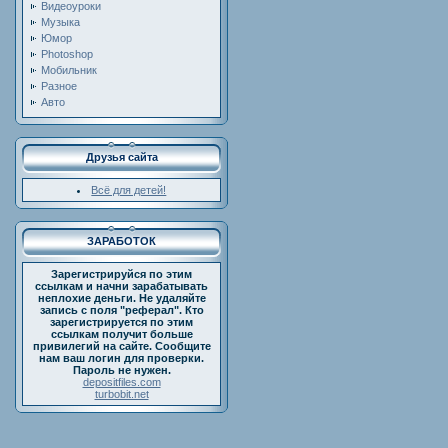
Видеоуроки
Музыка
Юмор
Photoshop
Мобильник
Разное
Авто
Друзья сайта
Всё для детей!
ЗАРАБОТОК
Зарегистрируйся по этим
ссылкам и начни зарабатывать
неплохие деньги. Не удаляйте
запись с поля "реферал". Кто
зарегистрируется по этим
ссылкам получит больше
привилегий на сайте. Сообщите
нам ваш логин для проверки.
Пароль не нужен.
depositfiles.com
turbobit.net