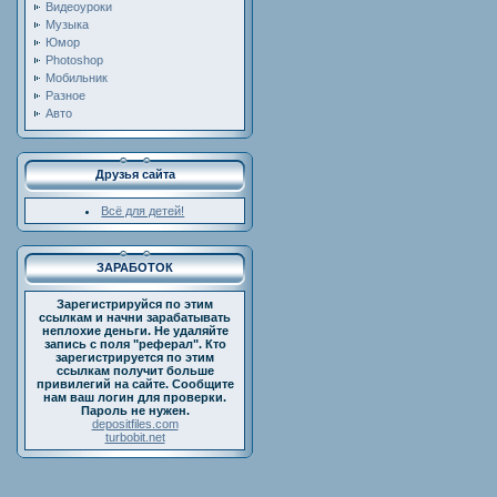
Видеоуроки
Музыка
Юмор
Photoshop
Мобильник
Разное
Авто
Друзья сайта
Всё для детей!
ЗАРАБОТОК
Зарегистрируйся по этим
ссылкам и начни зарабатывать
неплохие деньги. Не удаляйте
запись с поля "реферал". Кто
зарегистрируется по этим
ссылкам получит больше
привилегий на сайте. Сообщите
нам ваш логин для проверки.
Пароль не нужен.
depositfiles.com
turbobit.net