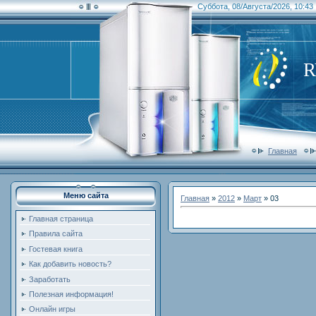
Суббота, 08/Августа/2026, 10:43
Главная
Меню сайта
Главная
»
2012
»
Март
»
03
Главная страница
Правила сайта
Гостевая книга
Как добавить новость?
Заработать
Полезная информация!
Онлайн игры