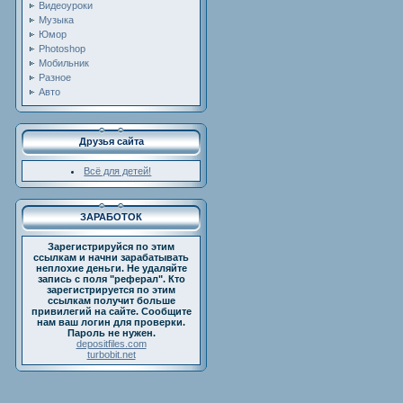
Видеоуроки
Музыка
Юмор
Photoshop
Мобильник
Разное
Авто
Друзья сайта
Всё для детей!
ЗАРАБОТОК
Зарегистрируйся по этим
ссылкам и начни зарабатывать
неплохие деньги. Не удаляйте
запись с поля "реферал". Кто
зарегистрируется по этим
ссылкам получит больше
привилегий на сайте. Сообщите
нам ваш логин для проверки.
Пароль не нужен.
depositfiles.com
turbobit.net