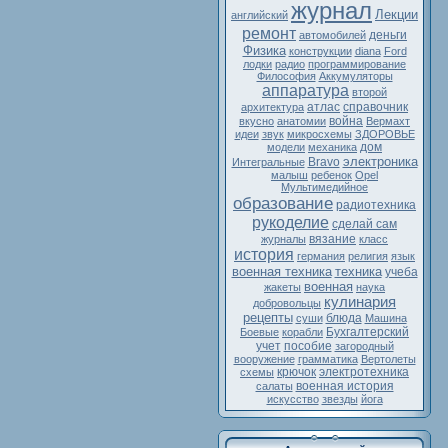
журнал
Лекции
английский
ремонт
деньги
автомобилей
Физика
конструкции
diana
Ford
лодки
радио
программирование
Философия
Аккумуляторы
аппаратура
второй
атлас
справочник
архитектура
война
вкусно
анатомии
Вермахт
идеи
звук
микросхемы
ЗДОРОВЬЕ
дом
модели
механика
электроника
Bravo
Интегральные
малыш
ребенок
Opel
Мультимедийное
образование
радиотехника
рукоделие
сделай сам
вязание
журналы
класс
история
германия
религия
язык
военная техника
техника
учеба
военная
жакеты
наука
кулинария
добровольцы
рецепты
блюда
суши
Машина
Бухгалтерский
Боевые
корабли
учет
пособие
загородный
вооружение
грамматика
Вертолеты
крючок
электротехника
схемы
военная история
салаты
искусство
звезды
йога