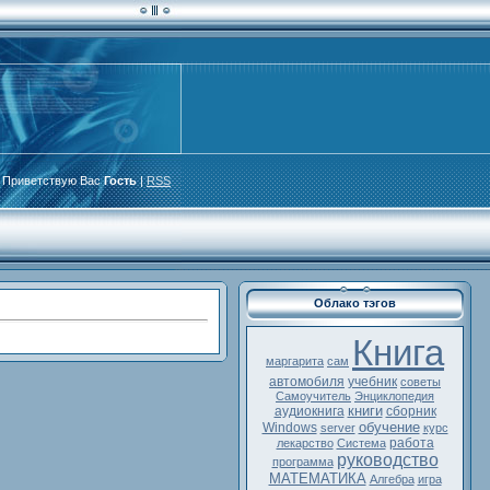
Приветствую Вас
Гость
|
RSS
Облако тэгов
Книга
маргарита
сам
автомобиля
учебник
советы
Самоучитель
Энциклопедия
книги
аудиокнига
сборник
обучение
Windows
server
курс
работа
лекарство
Система
руководство
программа
МАТЕМАТИКА
Алгебра
игра