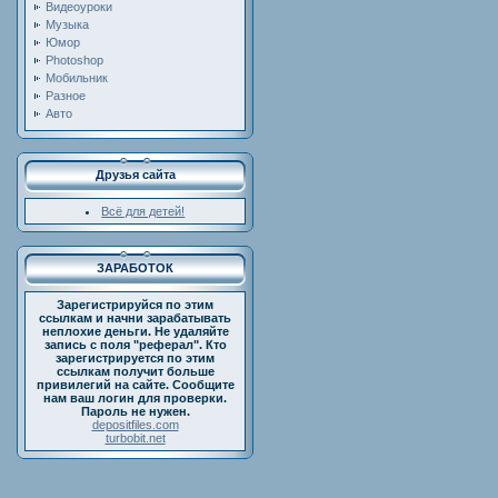
Видеоуроки
Музыка
Юмор
Photoshop
Мобильник
Разное
Авто
Друзья сайта
Всё для детей!
ЗАРАБОТОК
Зарегистрируйся по этим
ссылкам и начни зарабатывать
неплохие деньги. Не удаляйте
запись с поля "реферал". Кто
зарегистрируется по этим
ссылкам получит больше
привилегий на сайте. Сообщите
нам ваш логин для проверки.
Пароль не нужен.
depositfiles.com
turbobit.net