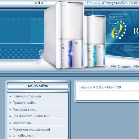
Пятница, 07/Августа/2026, 06:00
Главная
Меню сайта
Главная
»
2012
»
Май
»
29
Главная страница
Правила сайта
Гостевая книга
Как добавить новость?
Заработать
Полезная информация!
Онлайн игры