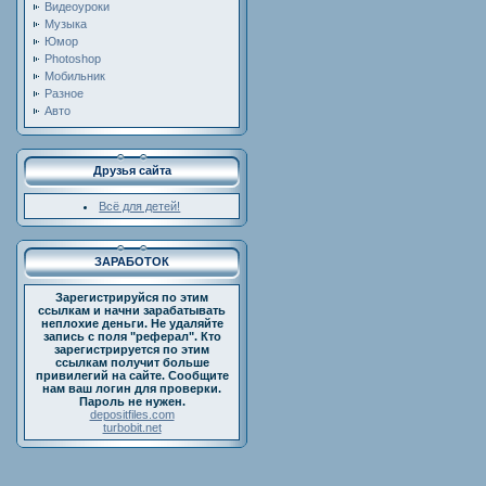
Видеоуроки
Музыка
Юмор
Photoshop
Мобильник
Разное
Авто
Друзья сайта
Всё для детей!
ЗАРАБОТОК
Зарегистрируйся по этим
ссылкам и начни зарабатывать
неплохие деньги. Не удаляйте
запись с поля "реферал". Кто
зарегистрируется по этим
ссылкам получит больше
привилегий на сайте. Сообщите
нам ваш логин для проверки.
Пароль не нужен.
depositfiles.com
turbobit.net