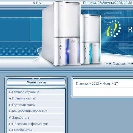
Пятница, 07/Августа/2026, 10:30
Главная
Меню сайта
Главная
»
2012
»
Июнь
»
17
Главная страница
Правила сайта
Гостевая книга
Как добавить новость?
Заработать
Полезная информация!
Онлайн игры