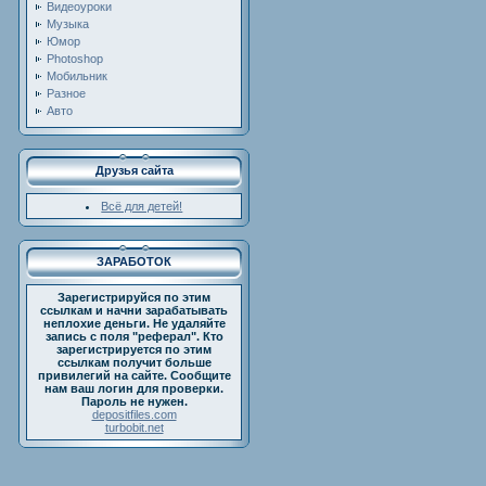
Видеоуроки
Музыка
Юмор
Photoshop
Мобильник
Разное
Авто
Друзья сайта
Всё для детей!
ЗАРАБОТОК
Зарегистрируйся по этим
ссылкам и начни зарабатывать
неплохие деньги. Не удаляйте
запись с поля "реферал". Кто
зарегистрируется по этим
ссылкам получит больше
привилегий на сайте. Сообщите
нам ваш логин для проверки.
Пароль не нужен.
depositfiles.com
turbobit.net