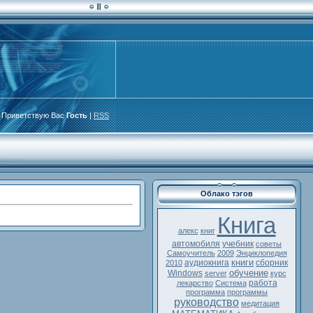
Приветствую Вас
Гость
|
RSS
Облако тэгов
Книга
алекс
книг
автомобиля
учебник
советы
Самоучитель
2009
Энциклопедия
книги
аудиокнига
сборник
2010
обучение
Windows
server
курс
работа
лекарство
Система
программа
программы
руководство
медитация