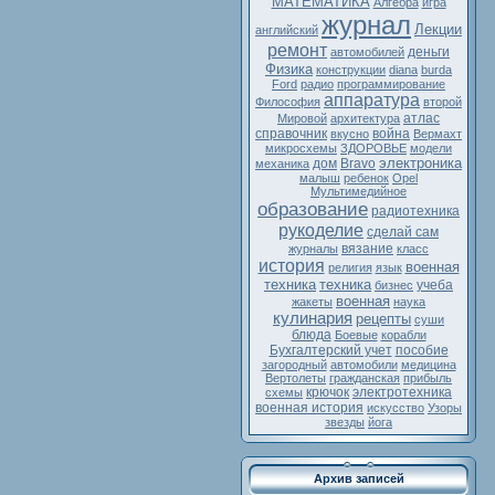
МАТЕМАТИКА
Алгебра
игра
журнал
Лекции
английский
ремонт
деньги
автомобилей
Физика
конструкции
diana
burda
Ford
радио
программирование
аппаратура
Философия
второй
атлас
Мировой
архитектура
справочник
война
вкусно
Вермахт
микросхемы
ЗДОРОВЬЕ
модели
электроника
дом
Bravo
механика
малыш
ребенок
Opel
Мультимедийное
образование
радиотехника
рукоделие
сделай сам
вязание
журналы
класс
история
военная
религия
язык
техника
техника
учеба
бизнес
военная
жакеты
наука
кулинария
рецепты
суши
блюда
Боевые
корабли
Бухгалтерский учет
пособие
загородный
автомобили
медицина
Вертолеты
гражданская
прибыль
крючок
электротехника
схемы
военная история
искусство
Узоры
звезды
йога
Архив записей