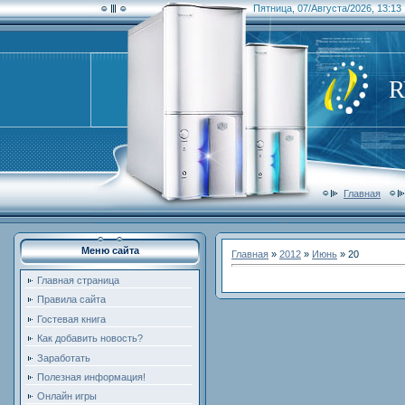
Пятница, 07/Августа/2026, 13:13
Главная
Меню сайта
Главная
»
2012
»
Июнь
»
20
Главная страница
Правила сайта
Гостевая книга
Как добавить новость?
Заработать
Полезная информация!
Онлайн игры