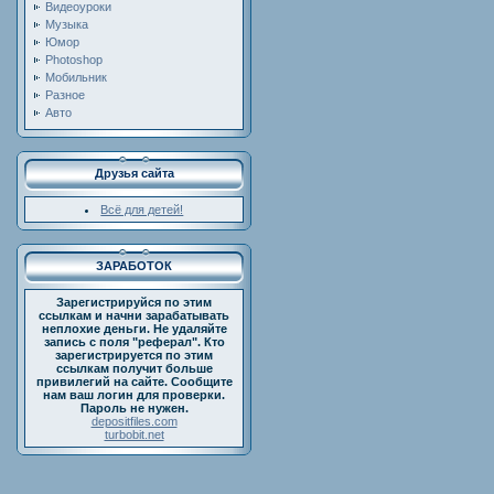
Видеоуроки
Музыка
Юмор
Photoshop
Мобильник
Разное
Авто
Друзья сайта
Всё для детей!
ЗАРАБОТОК
Зарегистрируйся по этим
ссылкам и начни зарабатывать
неплохие деньги. Не удаляйте
запись с поля "реферал". Кто
зарегистрируется по этим
ссылкам получит больше
привилегий на сайте. Сообщите
нам ваш логин для проверки.
Пароль не нужен.
depositfiles.com
turbobit.net