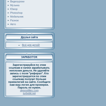
Видеоуроки
Музыка
Юмор
Photoshop
Мобильник
Разное
Авто
Друзья сайта
Всё для детей!
ЗАРАБОТОК
Зарегистрируйся по этим
ссылкам и начни зарабатывать
неплохие деньги. Не удаляйте
запись с поля "реферал". Кто
зарегистрируется по этим
ссылкам получит больше
привилегий на сайте. Сообщите
нам ваш логин для проверки.
Пароль не нужен.
depositfiles.com
turbobit.net