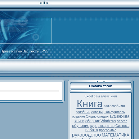
Приветствую Вас
Гость
|
RSS
Облако тэгов
Excel
сам
алекс
книг
Книга
автомобиля
учебник
советы
Самоучитель
аудиокнига
издание
Энциклопедия
книги
сборник
Windows
server
обучение
курс
лекарство
Система
работа
программа
руководство
МАТЕМАТИКА