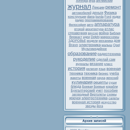
Алгебра
игра
английский
журнал
ремонт
Лекции
Физика
деньги
автомобилей
конструкции
diana
burda
Ford
лодки
радио
программирование
аппаратура
Философия
авто
атлас
второй
архитектура
справочник
война
вкусно
Библия
Вермахт
идеи
Delphi
микросхемы
дом
ЗДОРОВЬЕ
модели
механика
электроника
Bravo
малыш
Opel
Мультимедийное
образование
радиотехника
рукоделие
сделай сам
вязание
журналы
класс
история
военная
религия
язык
техника
техника
учеба
бизнес
военная
жакеты
наука
женский
кулинария
рецепты
суши
блюда
Боевая
Боевые
корабли
Бухгалтерский учет
пособие
загородный
Вертолеты
схемы
крючок
электротехника
салаты
военная история
искусство
звезды
йога
Архив записей