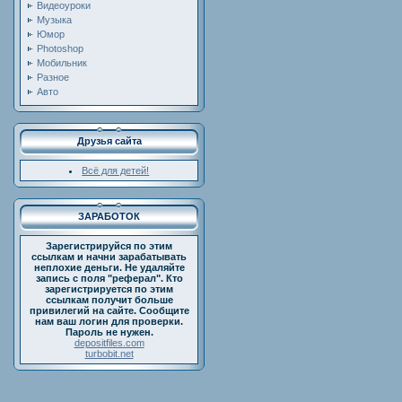
Видеоуроки
Музыка
Юмор
Photoshop
Мобильник
Разное
Авто
Друзья сайта
Всё для детей!
ЗАРАБОТОК
Зарегистрируйся по этим
ссылкам и начни зарабатывать
неплохие деньги. Не удаляйте
запись с поля "реферал". Кто
зарегистрируется по этим
ссылкам получит больше
привилегий на сайте. Сообщите
нам ваш логин для проверки.
Пароль не нужен.
depositfiles.com
turbobit.net