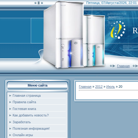
Пятница, 07/Августа/2026, 22:01
Главная
Меню сайта
Главная
»
2012
»
Июль
»
20
Главная страница
Правила сайта
Гостевая книга
Как добавить новость?
Заработать
Полезная информация!
Онлайн игры