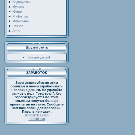
Видеоуроки
Музыка
Юмор
Photoshop
Мобильник
Разное
Авто
Друзья сайта
Всё для детей!
ЗАРАБОТОК
Зарегистрируйся по этим
ссылкам и начни зарабатывать
неплохие деньги. Не удаляйте
запись с поля "реферал". Кто
зарегистрируется по этим
ссылкам получит больше
привилегий на сайте. Сообщите
нам ваш логин для проверки.
Пароль не нужен.
depositfiles.com
turbobit.net