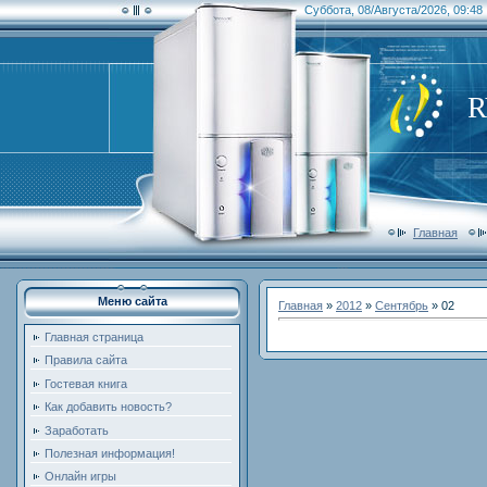
Суббота, 08/Августа/2026, 09:48
Главная
Меню сайта
Главная
»
2012
»
Сентябрь
»
02
Главная страница
Правила сайта
Гостевая книга
Как добавить новость?
Заработать
Полезная информация!
Онлайн игры