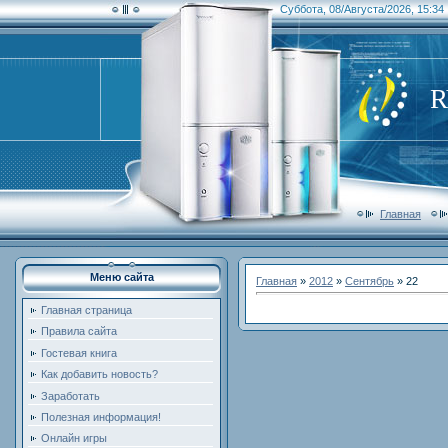
Суббота, 08/Августа/2026, 15:34
Главная
Меню сайта
Главная
»
2012
»
Сентябрь
»
22
Главная страница
Правила сайта
Гостевая книга
Как добавить новость?
Заработать
Полезная информация!
Онлайн игры