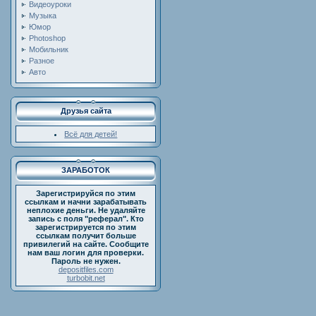
Видеоуроки
Музыка
Юмор
Photoshop
Мобильник
Разное
Авто
Друзья сайта
Всё для детей!
ЗАРАБОТОК
Зарегистрируйся по этим
ссылкам и начни зарабатывать
неплохие деньги. Не удаляйте
запись с поля "реферал". Кто
зарегистрируется по этим
ссылкам получит больше
привилегий на сайте. Сообщите
нам ваш логин для проверки.
Пароль не нужен.
depositfiles.com
turbobit.net