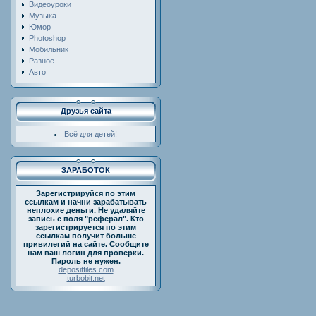
Видеоуроки
Музыка
Юмор
Photoshop
Мобильник
Разное
Авто
Друзья сайта
Всё для детей!
ЗАРАБОТОК
Зарегистрируйся по этим
ссылкам и начни зарабатывать
неплохие деньги. Не удаляйте
запись с поля "реферал". Кто
зарегистрируется по этим
ссылкам получит больше
привилегий на сайте. Сообщите
нам ваш логин для проверки.
Пароль не нужен.
depositfiles.com
turbobit.net