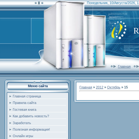
Понедельник, 10/Августа/2026, 1
Главная
Меню сайта
Главная
»
2012
»
Октябрь
»
15
Главная страница
Правила сайта
Гостевая книга
Как добавить новость?
Заработать
Полезная информация!
Онлайн игры