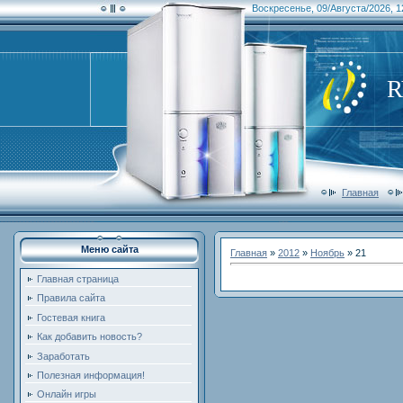
Воскресенье, 09/Августа/2026, 1
Главная
Меню сайта
Главная
»
2012
»
Ноябрь
»
21
Главная страница
Правила сайта
Гостевая книга
Как добавить новость?
Заработать
Полезная информация!
Онлайн игры