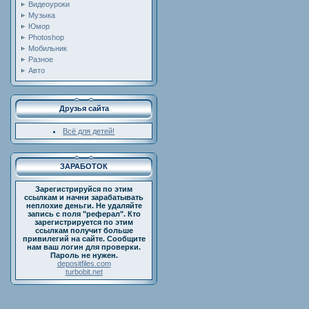
Видеоуроки
Музыка
Юмор
Photoshop
Мобильник
Разное
Авто
Друзья сайта
Всё для детей!
ЗАРАБОТОК
Зарегистрируйся по этим
ссылкам и начни зарабатывать
неплохие деньги. Не удаляйте
запись с поля "реферал". Кто
зарегистрируется по этим
ссылкам получит больше
привилегий на сайте. Сообщите
нам ваш логин для проверки.
Пароль не нужен.
depositfiles.com
turbobit.net